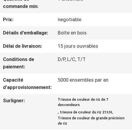
VISITE
commande min:
D'USINE
Prix:
negotiable
Détails d'emballage:
Boîte en bois
CONTRÔLE
Délai de livraison:
15 jours ouvrables
DE
Conditions de
D/P, L/C, T/T
QUALITÉ
paiement:
Capacité
5000 ensembles par an
CONTACTEZ-
d'approvisionnement:
NOUS
Surligner:
Trieuse de couleur de riz de 7
descendeurs
,
,
trieuse de couleur du riz 21t/H
NOUVELLES
Trieuse de couleur de grande précision
de riz