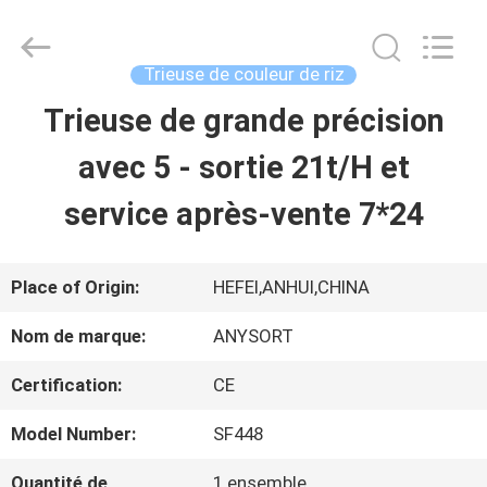
2026
Anhui
Jiexun
Optoelectronic
Trieuse de couleur de riz
Technology
Co.,
Trieuse de grande précision
MAISON
Ltd..
All
Rights
avec 5 - sortie 21t/H et
Reserved.
PRODUITS
service après-vente 7*24
AU
Place of Origin:
HEFEI,ANHUI,CHINA
SUJET
Nom de marque:
ANYSORT
DE
Certification:
CE
NOUS
Model Number:
SF448
Quantité de
1 ensemble