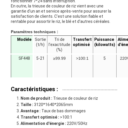
fonctionner 7*24 sans interruption.
En outre, la trieuse de couleur de riz vient avec une
garantie d'un an et service après-vente pour assurer la
satisfaction de clients. C'est une solution fiable et
rentable pour assortir le riz, le blé et d'autres céréales.
Paramètres techniques :
Modèle
Sortie
Tri de
Transfert
Puissance
Alime
(t/h)
l'exactitude
optimisé
(kilowatts)
d'éne
(%)
SF448
5-21
≥99.99
>100:1
5
220
Caractéristiques :
Nom de produit :
Trieuse de couleur de riz
Taille :
3120*1640*2065mm
Avantage :
Taux de bas dommages
Transfert optimisé :
>100:1
Alimentation d'énergie :
220V/50Hz