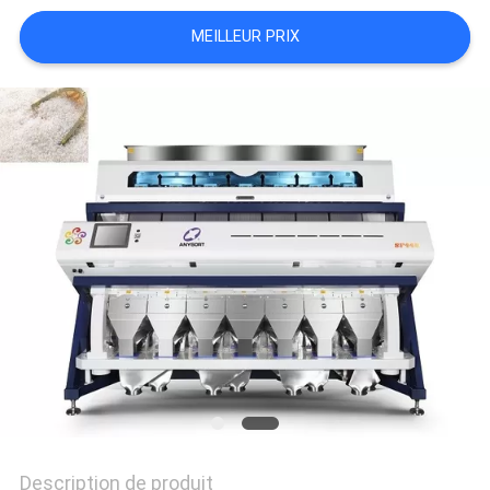
DEMANDEZ
MEILLEUR PRIX
UNE
CITATION
PLAN
DU
SITE
PRIVACY
POLICY
Description de produit