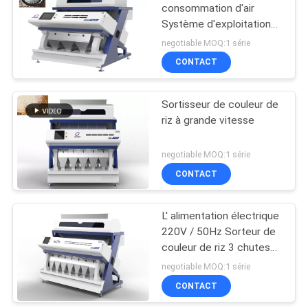
consommation d'air
Système d'exploitation
63
de l'écran tactile
negotiable MOQ:1 série
Trieuse Nuts de
CONTACT
couleur
Sortisseur de couleur de
riz à grande vitesse
negotiable MOQ:1 série
CONTACT
47
L' alimentation électrique
Trieuse infrarouge
220V / 50Hz Sorteur de
couleur de riz 3 chutes
Faible taux de
negotiable MOQ:1 série
dommages
CONTACT