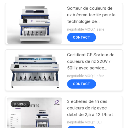
Sorteur de couleurs de
24
riz à écran tactile pour la
Trieuse de couleur
technologie de
perception
negotiable MOQ:1 série
de maïs
homochromatique
CONTACT
intelligente
Certificat CE Sorteur de
couleurs de riz 220V /
50Hz avec service
40
après-vente rapide
negotiable MOQ:1 série
Trieuse de couleur
CONTACT
de ceinture
3 échelles de tri des
couleurs de riz avec
débit de 2,5 à 12 t/h et
source lumineuse LED
negotiable MOQ:1 SET