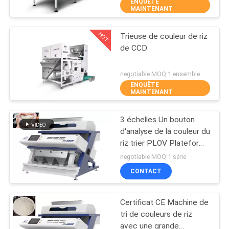
ENQUÊTE
MAINTENANT
CONTRÔLE
HOT
Trieuse de couleur de riz
DE
92
de CCD
QUALITÉ
trieuse de couleur
negotiable MOQ:1 ensemble
de grain
ENQUÊTE
CONTACTEZ-
MAINTENANT
NOUS
3 échelles Un bouton
d'analyse de la couleur du
NOUVELLES
riz trier PLOV Plateforme
38
d'auto-apprentissage
negotiable MOQ:1 série
Trieuse de couleur
DEMANDEZ
CONTACT
UNE
de graine
Certificat CE Machine de
CITATION
tri de couleurs de riz
avec une grande