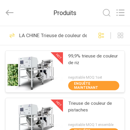
2026
Anhui
Jiexun
Produits
Optoelectronic
Technology
Co.,
Ltd..
All
MAISON
116
Rights
LA CHINE Trieuse de couleur de riz
Reserved.
Trieuse de couleur
PRODUITS
de riz
HOT
99,9% trieuse de couleur
de riz
AU
SUJET
negotiable MOQ:1set
ENQUÊTE
DE
MAINTENANT
104
NOUS
trieuse de couleur
HOT
Trieuse de couleur de
pistaches
VISITE
de thé
D'USINE
negotiable MOQ:1 ensemble