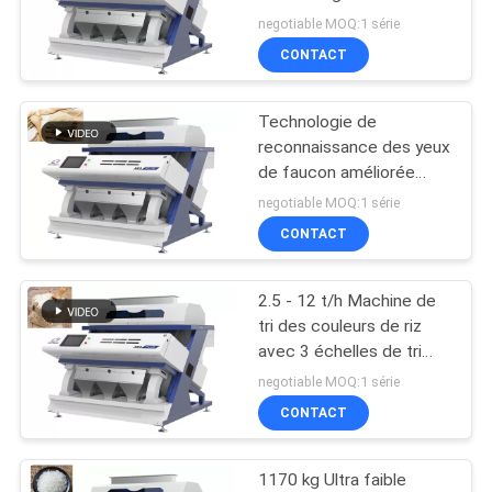
capacité 220V / 50Hz
PLAN
negotiable MOQ:1 série
CONTACT
DU
58
SITE
trieuse de couleur
Technologie de
reconnaissance des yeux
de haricot
PRIVACY
de faucon améliorée
Sorteur de couleur de riz
POLICY
negotiable MOQ:1 série
Faible taux de
CONTACT
dommages
2.5 - 12 t/h Machine de
39
tri des couleurs de riz
Trieuse de couleur
avec 3 échelles de tri
Source lumineuse LED
negotiable MOQ:1 série
de blé
CONTACT
1170 kg Ultra faible