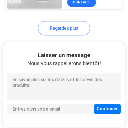
CONTACT
8
trieuse en plastique
de couleur
Regardez plus
Laisser un message
Nous vous rappellerons bientôt!
26
Trieuse de couleur
de minerai
20