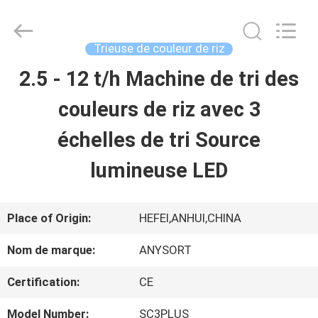
2026
Anhui
Jiexun
Optoelectronic
Trieuse de couleur de riz
Technology
Co.,
2.5 - 12 t/h Machine de tri des
MAISON
Ltd..
All
Rights
couleurs de riz avec 3
Reserved.
PRODUITS
échelles de tri Source
lumineuse LED
AU
SUJET
Place of Origin:
HEFEI,ANHUI,CHINA
DE
Nom de marque:
ANYSORT
NOUS
Certification:
CE
Model Number:
SC3PLUS