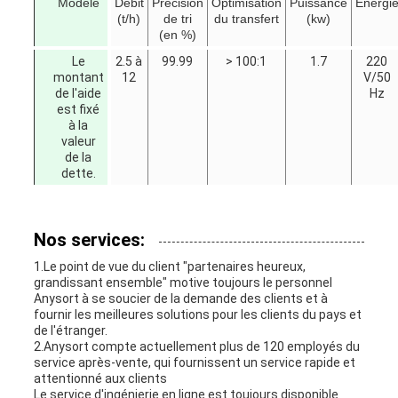
Modèle
Débit
Précision
Optimisation
Puissance
Énergi
(t/h)
de tri
du transfert
(kw)
(en %)
Le
2.5 à
99.99
> 100:1
1.7
220
montant
12
V/50
de l'aide
Hz
est fixé
à la
valeur
de la
dette.
Nos services:
1.Le point de vue du client "partenaires heureux,
grandissant ensemble" motive toujours le personnel
Anysort à se soucier de la demande des clients et à
fournir les meilleures solutions pour les clients du pays et
de l'étranger.
2.Anysort compte actuellement plus de 120 employés du
service après-vente, qui fournissent un service rapide et
attentionné aux clients
Le service d'ingénierie en ligne est toujours disponible