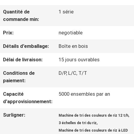
VISITE
Quantité de
1 série
D'USINE
commande min:
Prix:
negotiable
CONTRÔLE
Détails d'emballage:
Boîte en bois
DE
Délai de livraison:
15 jours ouvrables
QUALITÉ
Conditions de
D/P, L/C, T/T
paiement:
CONTACTEZ-
Capacité
5000 ensembles par an
NOUS
d'approvisionnement:
Surligner:
,
Machine de tri des couleurs de riz 12 t/h
NOUVELLES
,
3 échelles de tri du riz
Machine de tri des couleurs de riz à LED