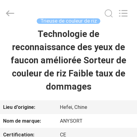
2026
Anhui
Jiexun
Optoelectronic
Trieuse de couleur de riz
Technology
Co.,
Technologie de
MAISON
Ltd..
All
Rights
reconnaissance des yeux de
Reserved.
PRODUITS
faucon améliorée Sorteur de
couleur de riz Faible taux de
AU
dommages
SUJET
DE
Lieu d'origine:
Hefei, Chine
NOUS
Nom de marque:
ANYSORT
Certification:
CE