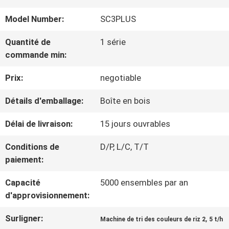
VISITE
Model Number:
SC3PLUS
D'USINE
Quantité de
1 série
commande min:
CONTRÔLE
Prix:
negotiable
DE
Détails d'emballage:
Boîte en bois
QUALITÉ
Délai de livraison:
15 jours ouvrables
CONTACTEZ-
Conditions de
D/P, L/C, T/T
paiement:
NOUS
Capacité
5000 ensembles par an
d'approvisionnement:
NOUVELLES
Surligner:
,
Machine de tri des couleurs de riz 2
5 t/h