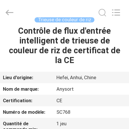
2026
Anhui
Jiexun
Optoelectronic
Technology
Trieuse de couleur de riz
Co.,
Ltd..
All
Contrôle de flux d'entrée
MAISON
Rights
Reserved.
intelligent de trieuse de
PRODUITS
couleur de riz de certificat de
la CE
AU
SUJET
Lieu d'origine:
Hefei, Anhui, Chine
DE
Nom de marque:
Anysort
NOUS
Certification:
CE
Numéro de modèle:
SC768
VISITE
D'USINE
Quantité de
1 jeu