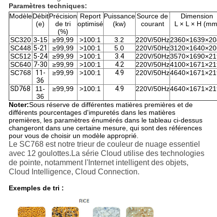
Paramètres techniques:
Modèle
Débit
Précision
Report
Puissance
Source de
Dimension
(e)
de tri
optimisé
(kw)
courant
L × L × H (mm
(%)
SC320
3-15
≥99,99
>100:1
3.2
220V/50Hz
2360×1639×20
SC448
5-21
≥99,99
>100:1
5.0
220V/50Hz
3120×1640×20
SC512
5-24
≥99,99
>100:1
3.4
220V/50Hz
3570×1690×21
SC640
7-30
≥99,99
>100:1
4.2
220V/50Hz
4100×1671×21
SC768
11-
≥99,99
>100:1
4.9
220V/50Hz
4640×1671×21
36
SD768
11-
≥99,99
>100:1
4.9
220V/50Hz
4640×1671×21
36
Noter:
Sous réserve de différentes matières premières et de
différents pourcentages d'impuretés dans les matières
premières, les paramètres énumérés dans le tableau ci-dessus
changeront dans une certaine mesure, qui sont des références
pour vous de choisir un modèle approprié.
Le SC768 est notre trieur de couleur de nuage essentiel
avec 12 goulottes.La série Cloud utilise des technologies
de pointe, notamment l'Internet intelligent des objets,
Cloud Intelligence, Cloud Connection.
Exemples de tri :