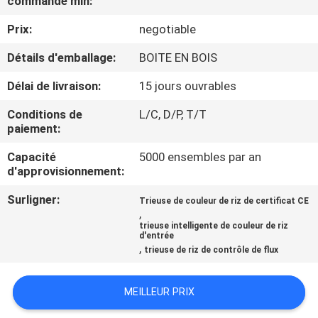
commande min:
Prix:
negotiable
CONTRÔLE
DE
Détails d'emballage:
BOITE EN BOIS
QUALITÉ
Délai de livraison:
15 jours ouvrables
Conditions de
L/C, D/P, T/T
CONTACTEZ-
paiement:
NOUS
Capacité
5000 ensembles par an
d'approvisionnement:
NOUVELLES
Surligner:
Trieuse de couleur de riz de certificat CE
,
trieuse intelligente de couleur de riz
d'entrée
DEMANDEZ
,
trieuse de riz de contrôle de flux
UNE
CITATION
MEILLEUR PRIX