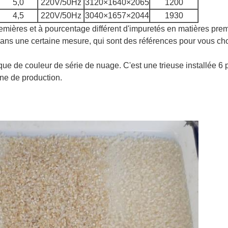
5,0
220V/50Hz
3120×1640×2065
1200
4,5
220V/50Hz
3040×1657×2044
1930
premières et à pourcentage différent d'impuretés en matières pr
dans une certaine mesure, qui sont des références pour vous ch
ue de couleur de série de nuage. C'est une trieuse installée 6 p
îne de production.