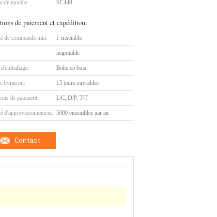
 de modèle:
SC448
tions de paiement et expédition:
té de commande min:
1 ensemble
negotiable
 d'emballage:
Boîte en bois
e livraison:
15 jours ouvrables
ions de paiement:
L/C, D/P, T/T
té d'approvisionnement:
5000 ensembles par an
Contact