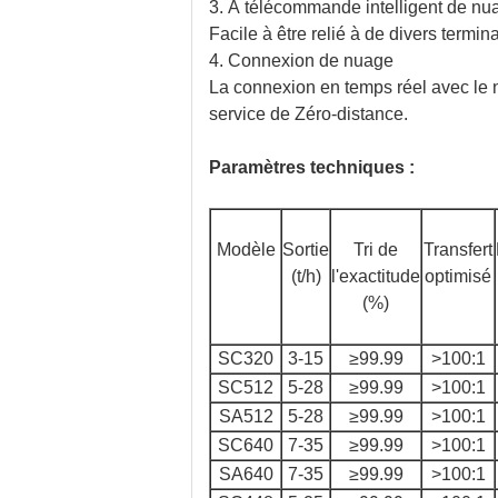
3.
À télécommande intelligent de nu
Facile à être relié à de divers termi
4.
Connexion de nuage
La connexion en temps réel avec le n
service de Zéro-distance.
Paramètres techniques :
Modèle
Sortie
Tri de
Transfert
(t/h)
l'exactitude
optimisé
(%)
SC320
3-15
≥99.99
>100:1
SC512
5-28
≥99.99
>100:1
SA512
5-28
≥99.99
>100:1
SC640
7-35
≥99.99
>100:1
SA640
7-35
≥99.99
>100:1