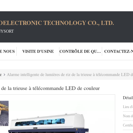
OELECTRONIC TECHNOLOGY CO., LTD.
NYSORT
DE NOUS
VISITE D'USINE
CONTRÔLE DE QUALITÉ
CONTACTEZ-
z
Alarme intelligente de lumières de riz de la trieuse à télécommande LED d
iz de la trieuse à télécommande LED de couleur
Détail
Lieu d'
Nom de
Certifi