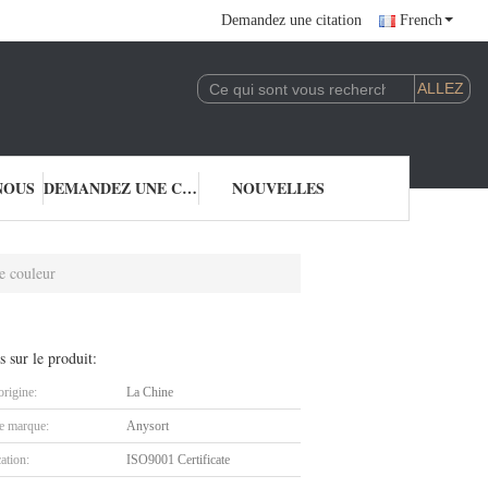
Demandez une citation
French
NOUS
DEMANDEZ UNE CITATION
NOUVELLES
e couleur
s sur le produit:
origine:
La Chine
 marque:
Anysort
cation:
ISO9001 Certificate