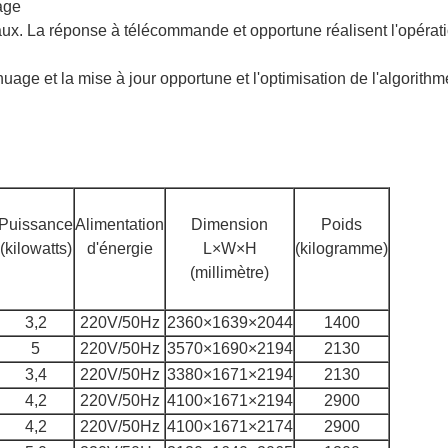
age
naux. La réponse à télécommande et opportune réalisent l'opérati
uage et la mise à jour opportune et l'optimisation de l'algorith
Puissance
Alimentation
Dimension
Poids
(kilowatts)
d'énergie
L×W×H
(kilogramme)
(millimètre)
3,2
220V/50Hz
2360×1639×2044
1400
5
220V/50Hz
3570×1690×2194
2130
3,4
220V/50Hz
3380×1671×2194
2130
4,2
220V/50Hz
4100×1671×2194
2900
4,2
220V/50Hz
4100×1671×2174
2900