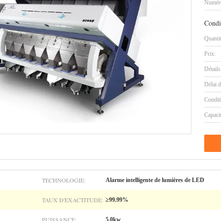
Numéro
Condi
Quanti
Prix:
Détails
Délai d
Condit
Capaci
TECHNOLOGIE:
Alarme intelligente de lumières de LED
TAUX D'EXACTITUDE:
≥99.99%
PUISSANCE:
5.0kw