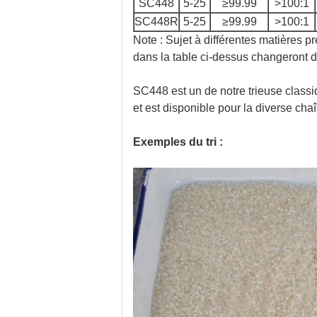
SC448
5-25
≥99.99
>100:1
SC448R
5-25
≥99.99
>100:1
Note : Sujet à différentes matières 
dans la table ci-dessus changeront 
SC448 est un de notre trieuse classiq
et est disponible pour la diverse cha
Exemples du tri :