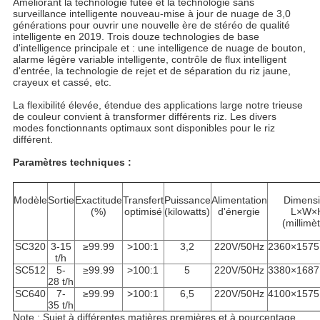
Améliorant la technologie futée et la technologie sans
surveillance intelligente nouveau-mise à jour de nuage de 3,0
générations pour ouvrir une nouvelle ère de stéréo de qualité
intelligente en 2019. Trois douze technologies de base
d'intelligence principale et : une intelligence de nuage de bouton,
alarme légère variable intelligente, contrôle de flux intelligent
d'entrée, la technologie de rejet et de séparation du riz jaune,
crayeux et cassé, etc.
La flexibilité élevée, étendue des applications large notre trieuse
de couleur convient à transformer différents riz. Les divers
modes fonctionnants optimaux sont disponibles pour le riz
différent.
Paramètres techniques :
Modèle
Sortie
Exactitude
Transfert
Puissance
Alimentation
Dimens
(%)
optimisé
(kilowatts)
d'énergie
L×W×
(millimè
SC320
3-15
≥99.99
>100:1
3,2
220V/50Hz
2360×1575
t/h
SC512
5-
≥99.99
>100:1
5
220V/50Hz
3380×1687
28
t/h
SC640
7-
≥99.99
>100:1
6,5
220V/50Hz
4100×1575
35
t/h
Note : Sujet à différentes matières premières et à pourcentage