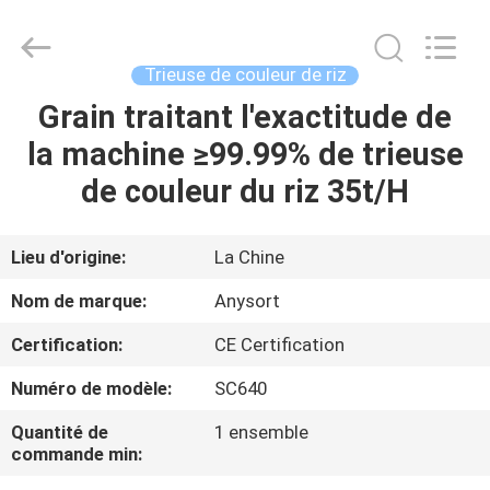
2026
Anhui
Jiexun
Optoelectronic
Technology
Trieuse de couleur de riz
Co.,
Ltd..
All
Grain traitant l'exactitude de
MAISON
Rights
Reserved.
la machine ≥99.99% de trieuse
PRODUITS
de couleur du riz 35t/H
AU
Lieu d'origine:
La Chine
SUJET
Nom de marque:
Anysort
DE
Certification:
CE Certification
NOUS
Numéro de modèle:
SC640
VISITE
Quantité de
1 ensemble
commande min:
D'USINE