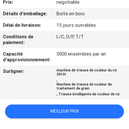
Prix:
negotiable
CONTRÔLE
Détails d'emballage:
Boîte en bois
DE
Délai de livraison:
15 jours ouvrables
QUALITÉ
Conditions de
L/C, D/P, T/T
paiement:
CONTACTEZ-
Capacité
5000 ensembles par an
d'approvisionnement:
NOUS
Surligner:
machine de trieuse de couleur du riz
35t/H
NOUVELLES
,
Machine de trieuse de couleur de
traitement de grain
,
Trieuse intelligente de couleur de riz
DEMANDEZ
UNE
MEILLEUR PRIX
CITATION