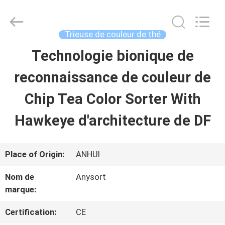
2026
Anhui
Jiexun
Optoelectronic
Trieuse de couleur de thé
Technology
Co.,
Technologie bionique de
MAISON
Ltd..
All
Rights
reconnaissance de couleur de
Reserved.
PRODUITS
Chip Tea Color Sorter With
Hawkeye d'architecture de DF
AU
SUJET
Place of Origin:
ANHUI
DE
Nom de
Anysort
marque:
NOUS
Certification:
CE