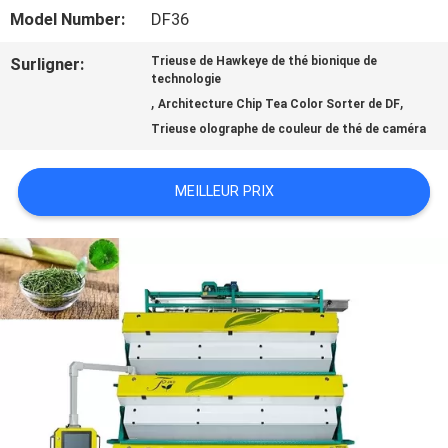
VISITE
Model Number:
DF36
D'USINE
Surligner:
Trieuse de Hawkeye de thé bionique de
technologie
,
,
Architecture Chip Tea Color Sorter de DF
CONTRÔLE
Trieuse olographe de couleur de thé de caméra
DE
MEILLEUR PRIX
QUALITÉ
CONTACTEZ-
NOUS
NOUVELLES