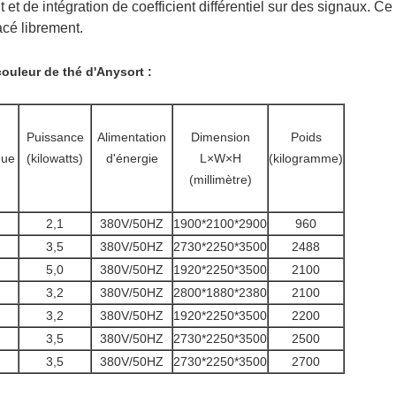
t et de intégration de coefficient différentiel sur des signaux. C
acé librement.
couleur de thé
d'
Anysort
:
Puissance
Alimentation
Dimension
Poids
que
(kilowatts)
d'énergie
L×W×H
(kilogramme)
(millimètre)
2,1
380V/50HZ
1900*2100*2900
960
3,5
380V/50HZ
2730*2250*3500
2488
5,0
380V/50HZ
1920*2250*3500
2100
3,2
380V/50HZ
2800*1880*2380
2100
3,2
380V/50HZ
1920*2250*3500
2200
3,5
380V/50HZ
2730*2250*3500
2500
3,5
380V/50HZ
2730*2250*3500
2700