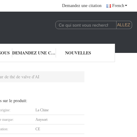
Demandez une citation
French
NOUS
DEMANDEZ UNE CITATION
NOUVELLES
eur de thé de valve d'AI
s sur le produit:
origine:
La Chine
 marque:
Anysort
cation:
CE