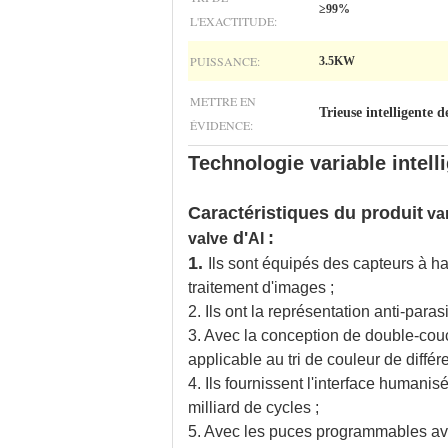
≥99%
L'EXACTITUDE:
PUISSANCE:
3.5KW
METTRE EN
Trieuse intelligente d
ÉVIDENCE:
Technologie variable intelli
Caractéristiques du produit
va
d'
:
valve
AI
1.
Ils sont équipés des capteurs à ha
traitement d'images ;
2. Ils ont la représentation anti-parasi
3. Avec la conception de double-couch
applicable au tri de couleur de différ
4. Ils fournissent l'interface humanisé
milliard de cycles ;
5. Avec les puces programmables avan