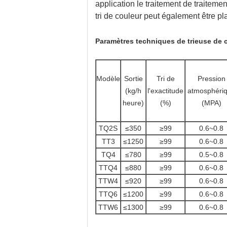
application le traitement de traitemen
tri de couleur peut également être pl
Paramètres
techniques de trieuse de 
Modèle
Sortie
Tri de
Pression
(kg/h
l'exactitude
atmosphéri
heure)
(%)
(MPA)
TQ2S
≤350
≥99
0.6~0.8
TT3
≤1250
≥99
0.6~0.8
TQ4
≤780
≥99
0.5~0.8
TTQ4
≤880
≥99
0.6~0.8
TTW4
≤920
≥99
0.6~0.8
TTQ6
≤1200
≥99
0.6~0.8
TTW6
≤1300
≥99
0.6~0.8