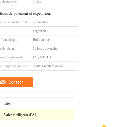
 de modèle:
TTQ6
tions de paiement et expédition:
té de commande min:
1 ensemble
negotiable
 d'emballage:
Boîte en bois
e livraison:
15 jours ouvrables
ions de paiement:
L/C, D/P, T/T
té d'approvisionnement:
5000 ensembles par an
Contact
Thé
Valve intelligente d'AI