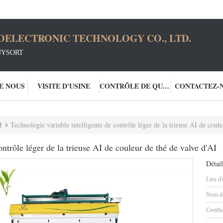
OELECTRONIC TECHNOLOGY CO., LTD.
NYSORT
DE NOUS
VISITE D'USINE
CONTRÔLE DE QUALITÉ
CONTACTEZ-
é
Technologie variable intelligente de contrôle léger de la trieuse AI de coul
ontrôle léger de la trieuse AI de couleur de thé de valve d'AI
Détail
Lieu d'
Nom de
Certifi