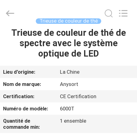
2026
Anhui
Jiexun
Optoelectronic
Technology
Trieuse de couleur de thé
Co.,
Ltd..
All
Trieuse de couleur de thé de
MAISON
Rights
Reserved.
spectre avec le système
PRODUITS
optique de LED
AU
Lieu d'origine:
La Chine
SUJET
Nom de marque:
Anysort
DE
Certification:
CE Certification
NOUS
Numéro de modèle:
6000T
VISITE
Quantité de
1 ensemble
commande min:
D'USINE