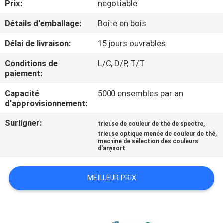
Prix:
negotiable
CONTRÔLE
Détails d'emballage:
Boîte en bois
DE
Délai de livraison:
15 jours ouvrables
QUALITÉ
Conditions de
L/C, D/P, T/T
paiement:
CONTACTEZ-
Capacité
5000 ensembles par an
d'approvisionnement:
NOUS
Surligner:
,
trieuse de couleur de thé de spectre
,
trieuse optique menée de couleur de thé
NOUVELLES
machine de sélection des couleurs
d'anysort
DEMANDEZ
MEILLEUR PRIX
UNE
CITATION