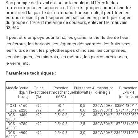
Son principe de travail est selon la couleur différente des
matériaux pour les séparer à différents groupes, pour atteindre
améliorent la qualité de matériaux. Par exemple, il peut trier les
écrous moisis, il peut séparer les particules en plastique rouges
du groupe différent mélangé de couleurs, enlèvent le mauvais
riz, etc.
Il peut être employé pour le riz, les grains, le thé, le thé de fleur,
les écrous, les haricots, les légumes déshydratés, les fruits secs,
les fruits de mer, les phytothérapies chinoises, les comprimés,
les plastiques, les minerais, les métaux, les pierres précieuses,
le verre, etc.
Paramètres techniques :
Modèle
Sortie
Tri de
Pression
Puissance
Alimentation
Dimension
(kg/h
l'exactitude
atmosphérique
(kilowatts)
d'énergie
L×W×H
heure)
(%)
(MPA)
(millimètre)
TQS1
≤160
≥99
≥0.4
0,5
220V/50Hz
835*1480*14
TQS2
≤220
≥99
≥0.4
0,6
220V/50Hz
1270*1480*1
DCS-
≤480
≥99
0.5~0.8
2,0
380V/50HZ
1280*2050*2
2000T
DCS-
≤780
≥99
0.5~0.8
2,5
380V/50HZ
1870*2140*2
4000T
DCS-
≤900
≥99
0.5~0.8
3,0
380V/50HZ
2360*2110*2
5000T