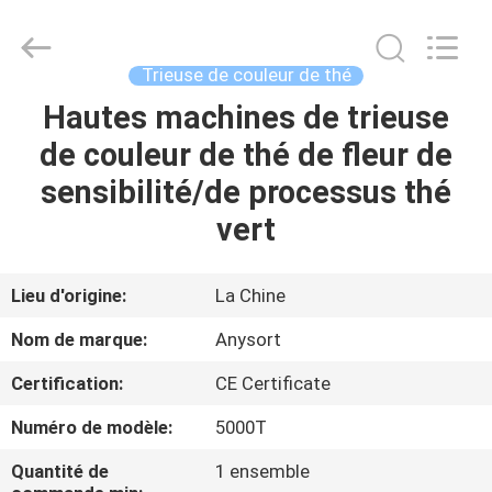
2026
Anhui
Jiexun
Optoelectronic
Technology
Trieuse de couleur de thé
Co.,
Ltd..
All
Hautes machines de trieuse
MAISON
Rights
Reserved.
de couleur de thé de fleur de
PRODUITS
sensibilité/de processus thé
vert
AU
SUJET
Lieu d'origine:
La Chine
DE
Nom de marque:
Anysort
NOUS
Certification:
CE Certificate
Numéro de modèle:
5000T
VISITE
D'USINE
Quantité de
1 ensemble