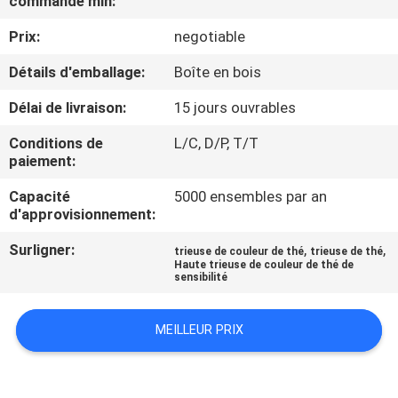
commande min:
Prix:
negotiable
CONTRÔLE
DE
Détails d'emballage:
Boîte en bois
QUALITÉ
Délai de livraison:
15 jours ouvrables
Conditions de
L/C, D/P, T/T
CONTACTEZ-
paiement:
NOUS
Capacité
5000 ensembles par an
d'approvisionnement:
NOUVELLES
Surligner:
,
,
trieuse de couleur de thé
trieuse de thé
Haute trieuse de couleur de thé de
sensibilité
DEMANDEZ
UNE
MEILLEUR PRIX
CITATION