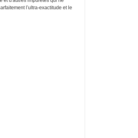
e et d'autres impuretés qui ne
rfaitement l'ultra-exactitude et le