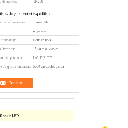
 de modèle:
TK256
tions de paiement et expédition:
té de commande min:
1 ensemble
negotiable
 d'emballage:
Boîte en bois
e livraison:
15 jours ouvrables
ions de paiement:
L/C, D/P, T/T
té d'approvisionnement:
5000 ensembles par an
Contact
mières de LED