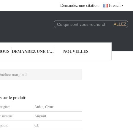
Demandez une citation
French
NOUS
DEMANDEZ UNE CITATION
NOUVELLES
énéfice marginal
s sur le produit:
origine:
Anhui, Chine
 marque:
Anysort
cation:
CE