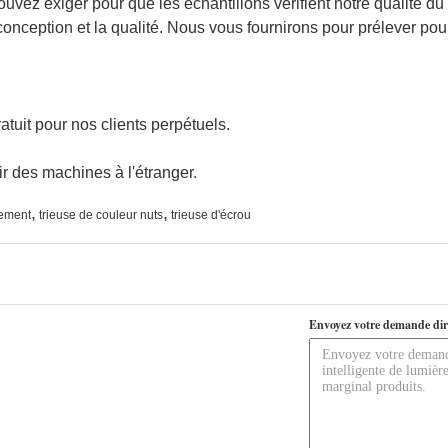
uvez exiger pour que les échantillons vérifient notre qualité du
a conception et la qualité. Nous vous fournirons pour prélever po
atuit pour nos clients perpétuels.
ir des machines à l'étranger.
,
,
pement
trieuse de couleur nuts
trieuse d'écrou
Envoyez votre demande dir