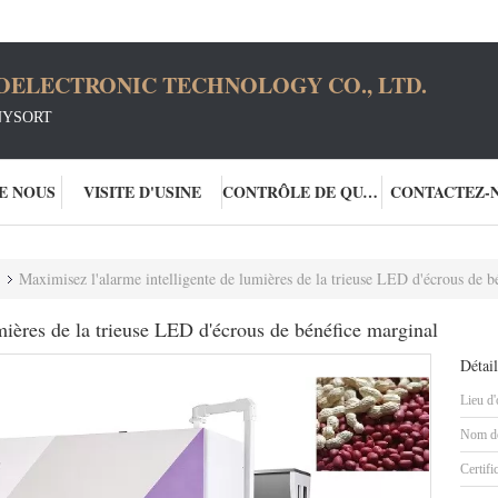
OELECTRONIC TECHNOLOGY CO., LTD.
NYSORT
DE NOUS
VISITE D'USINE
CONTRÔLE DE QUALITÉ
CONTACTEZ-
Maximisez l'alarme intelligente de lumières de la trieuse LED d'écrous de b
mières de la trieuse LED d'écrous de bénéfice marginal
Détail
Lieu d'
Nom de
Certifi