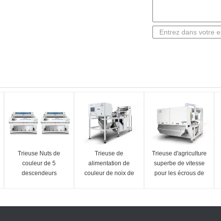
Trieuse Nuts de
Trieuse de
Trieuse d'agriculture
couleur de 5
alimentation de
superbe de vitesse
descendeurs
couleur de noix de
pour les écrous de
convoyeur à bande
évaluation de noyau
trieuse de grandes
d'abricot
particules