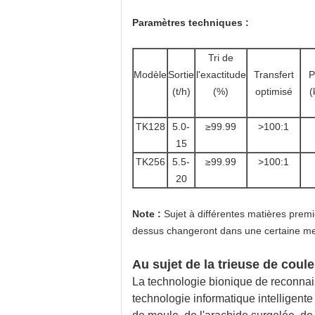
Paramètres techniques :
Tri de
Modèle
Sortie
l'exactitude
Transfert
P
(t/h)
(%)
optimisé
(
TK128
5.0-
≥99.99
>100:1
15
TK256
5.5-
≥99.99
>100:1
20
Note :
Sujet à différentes matières premi
dessus changeront dans une certaine mes
Au sujet de la trieuse de coule
La technologie bionique de reconnais
technologie informatique intelligente p