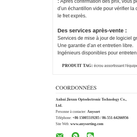
:
Après confirmation des prix, vous po
d'un échantillon vide pour vérifier l
le fret exprès.
Des services après-vente :
Services de mise à jour de logiciel gr
Une garantie d'an et entretien libre.
Ingénieurs disponibles pour entreten
PRODUIT TAG:
écrou assortissant l'équi
COORDONNÉES
Anhui Jiexun Optoelectronic Technology Co.,
Ltd.
Personne à contacter:
Anysort
Téléphone:
+86 15005519285 / 86-551-64266956
Site Web:
www.anysorting.com