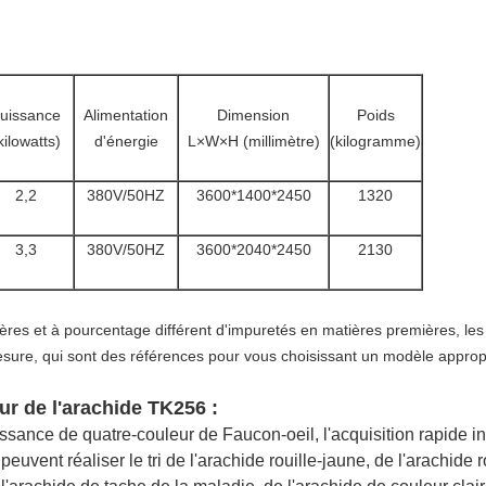
uissance
Alimentation
Dimension
Poids
kilowatts)
d'énergie
L×W×H (millimètre)
(kilogramme)
2,2
380V/50HZ
3600*1400*2450
1320
3,3
380V/50HZ
3600*2040*2450
2130
ères et à pourcentage différent d'impuretés en matières premières, le
ure, qui sont des références pour vous choisissant un modèle approp
ur de l'arachide TK256 :
sance de quatre-couleur de Faucon-oeil, l'acquisition rapide in
euvent réaliser le tri de l'arachide rouille-jaune, de l'arachide r