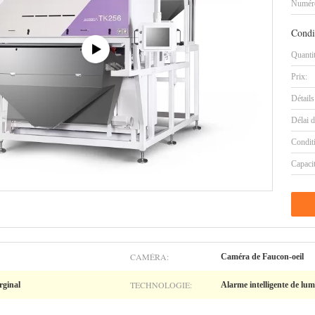
Numéro
Condi
Quanti
Prix:
Détails
Délai d
Condit
Capaci
CAMÉRA:
Caméra de Faucon-oeil
TECHNOLOGIE:
rginal
Alarme intelligente de lu