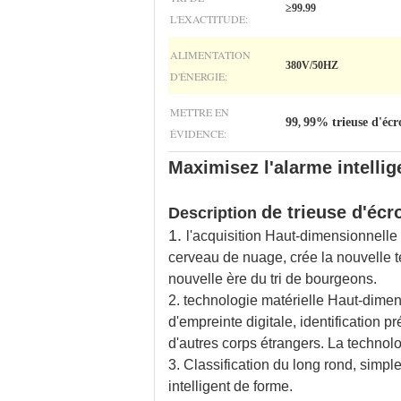
≥99.99
L'EXACTITUDE:
ALIMENTATION
380V/50HZ
D'ÉNERGIE:
METTRE EN
99
99% trieuse d'écr
,
ÉVIDENCE:
Maximisez l'alarme intelli
de trieuse d'écr
Description
1.
l'acquisition Haut-dimensionnelle
cerveau de nuage, crée la nouvelle t
nouvelle ère du tri de bourgeons.
2. technologie matérielle Haut-dimen
d'empreinte digitale, identification pr
d'autres corps étrangers. La technolo
3. Classification du long rond, simpl
intelligent de forme.