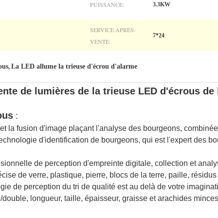
PUISSANCE:
3.3KW
SERVICE APRÈS-
7*24
VENTE:
ous
La LED allume la trieuse d'écrou d'alarme
,
gente de lumières de la trieuse LED d'écrous de
ous
:
 et la fusion d'image plaçant l'analyse des bourgeons, combinée 
echnologie d'identification de bourgeons, qui est l'expert des 
sionnelle de perception d'empreinte digitale, collection et ana
écise de verre, plastique, pierre, blocs de la terre, paille, résidu
gie de perception du tri de qualité est au delà de votre imaginat
e/double, longueur, taille, épaisseur, graisse et arachides minces