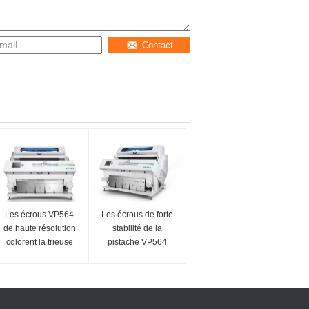
Contact
Les écrous VP564
Les écrous de forte
de haute résolution
stabilité de la
colorent la trieuse
pistache VP564
d'arachide
colorent la trieuse
multifonctionnelle de
avec le système de
trieuse
conception optique
de LED