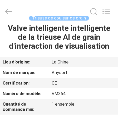
2026
Anhui
Jiexun
Optoelectronic
Technology
Trieuse de couleur de grain
Co.,
Ltd..
All
Valve intelligente intelligente
MAISON
Rights
Reserved.
de la trieuse AI de grain
PRODUITS
d'interaction de visualisation
AU
Lieu d'origine:
La Chine
SUJET
Nom de marque:
Anysort
DE
Certification:
CE
NOUS
Numéro de modèle:
VM364
VISITE
Quantité de
1 ensemble
commande min:
D'USINE