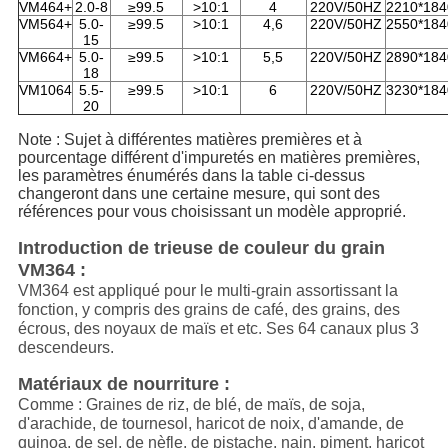
VM464+
2.0-8
≥99.5
>10:1
4
220V/50HZ
2210*184
VM564+
5.0-
≥99.5
>10:1
4,6
220V/50HZ
2550*184
15
VM664+
5.0-
≥99.5
>10:1
5,5
220V/50HZ
2890*184
18
VM1064
5.5-
≥99.5
>10:1
6
220V/50HZ
3230*184
20
Note : Sujet à différentes matières premières et à
pourcentage différent d'impuretés en matières premières,
les paramètres énumérés dans la table ci-dessus
changeront dans une certaine mesure, qui sont des
références pour vous choisissant un modèle approprié.
Introduction de trieuse de couleur du grain
VM364 :
VM364 est appliqué pour le multi-grain assortissant la
fonction, y compris des grains de café, des grains, des
écrous, des noyaux de maïs et etc. Ses 64 canaux plus 3
descendeurs.
Matériaux de nourriture :
Comme : Graines de riz, de blé, de maïs, de soja,
d'arachide, de tournesol, haricot de noix, d'amande, de
quinoa, de sel, de nèfle, de pistache, nain, piment, haricot