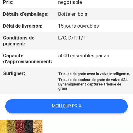
Prix:
negotiable
CONTRÔLE
Détails d'emballage:
Boîte en bois
DE
Délai de livraison:
15 jours ouvrables
QUALITÉ
Conditions de
L/C, D/P, T/T
paiement:
CONTACTEZ-
Capacité
5000 ensembles par an
d'approvisionnement:
NOUS
Surligner:
,
Trieuse de grain avec la valve intelligente
,
Trieuse de couleur de grain de valve d'AI
NOUVELLES
Dynamiquement capturée trieuse de
grain
DEMANDEZ
MEILLEUR PRIX
UNE
CITATION