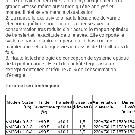
1.
Le tri matériel peut être capturé dynamiquement à la
grande vitesse même aussi bien qu'être analysé et
montré. Il réalise vraiment la visualisation.
2. La nouvelle exclusivité à haute fréquence de vanne
électromagnétique pour colorer la trieuse avec la
consommation très réduite d'air assure le rapport optimisé
de transfert et l'exactitude de tri élevée. Elle comporte le
système parfait d'auto-récupération, le bas coût de
maintenance et la longue vie au-dessus de 10 milliards de
fois.
3. Haute la technologie de conception de système optique
de la performance LED et de contrôle léger assurer
exempt d'entretien et réduire 35% de consommation
d'énergie.
Paramètres techniques :
Modèle
Sortie
Tri de
Transfert
Puissance
Alimentation
Dimen
(t/h)
l'exactitude
optimisé
(kilowatts)
d'énergie
L×W
(%)
(millim
VM164+
0.5-2
≥99.5
>10:1
1,5
220V/50HZ
1530*184
VM264+
0.5-3
≥99.5
>10:1
1,8
220V/50HZ
1530*184
VM364+
1.0-4
≥99.5
>10:1
3,5
220V/50HZ
1870*184