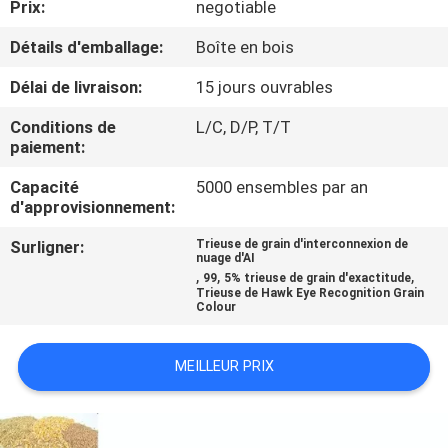
Prix:
negotiable
CONTRÔLE
Détails d'emballage:
Boîte en bois
DE
Délai de livraison:
15 jours ouvrables
QUALITÉ
Conditions de
L/C, D/P, T/T
paiement:
CONTACTEZ-
Capacité
5000 ensembles par an
d'approvisionnement:
NOUS
Surligner:
Trieuse de grain d'interconnexion de
nuage d'AI
NOUVELLES
,
,
,
99
5% trieuse de grain d'exactitude
Trieuse de Hawk Eye Recognition Grain
Colour
DEMANDEZ
MEILLEUR PRIX
UNE
CITATION