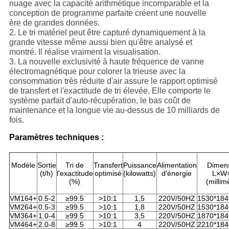
nuage avec la capacité arithmétique incomparable et la
conception de programme parfaite créent une nouvelle
ère de grandes données.
2. Le tri matériel peut être capturé dynamiquement à la
grande vitesse même aussi bien qu'être analysé et
montré. Il réalise vraiment la visualisation.
3. La nouvelle exclusivité à haute fréquence de vanne
électromagnétique pour colorer la trieuse avec la
consommation très réduite d'air assure le rapport optimisé
de transfert et l'exactitude de tri élevée. Elle comporte le
système parfait d'auto-récupération, le bas coût de
maintenance et la longue vie au-dessus de 10 milliards de
fois.
Paramètres techniques :
Modèle
Sortie
Tri de
Transfert
Puissance
Alimentation
Dimen
(t/h)
l'exactitude
optimisé
(kilowatts)
d'énergie
L×W
(%)
(millim
VM164+
0.5-2
≥99.5
>10:1
1,5
220V/50HZ
1530*184
VM264+
0.5-3
≥99.5
>10:1
1,8
220V/50HZ
1530*184
VM364+
1.0-4
≥99.5
>10:1
3,5
220V/50HZ
1870*184
VM464+
2.0-8
≥99.5
>10:1
4
220V/50HZ
2210*184