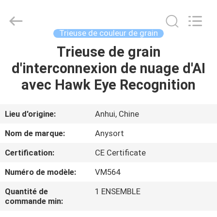
2026
Anhui
Jiexun
Optoelectronic
Technology
Trieuse de couleur de grain
Co.,
Ltd..
All
Trieuse de grain
MAISON
Rights
Reserved.
d'interconnexion de nuage d'AI
PRODUITS
avec Hawk Eye Recognition
AU
Lieu d'origine:
Anhui, Chine
SUJET
Nom de marque:
Anysort
DE
Certification:
CE Certificate
NOUS
Numéro de modèle:
VM564
VISITE
Quantité de
1 ENSEMBLE
commande min:
D'USINE