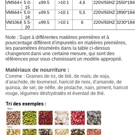
VM564+
5.0-
≥99.5
>10:1
4,6
220V/50HZ
2550*184
15
VM664+
5.0-
≥99.5
>10:1
5,5
220V/50HZ
2890*184
18
VM1064
5.5-
≥99.5
>10:1
6
220V/50HZ
3230*184
20
Note : Sujet à différentes matières premières et à
pourcentage différent d'impuretés en matières premières,
les paramètres énumérés dans la table ci-dessus
changeront dans une certaine mesure, qui sont des
références pour vous choisissant un modèle approprié.
Matériaux de nourriture :
Comme : Graines de riz, de blé, de maïs, de soja,
d'arachide, de tournesol, haricot de noix, d'amande, de
quinoa, de sel, de nèfle, de pistache, nain, piment, haricot
rouge, légumes déshydratés et éventail de thé.
Tri des exemples :