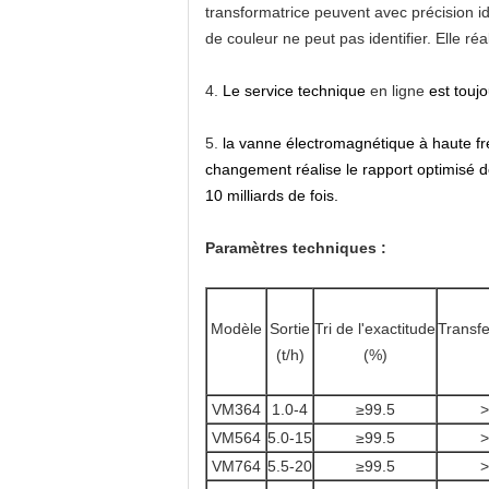
transformatrice peuvent avec précision id
de couleur ne peut pas identifier. Elle réa
4.
Le service technique
en ligne
est toujo
5.
la vanne électromagnétique à haute fré
changement réalise le rapport optimisé d
10 milliards de fois.
Paramètres techniques :
Modèle
Sortie
Tri de l'exactitude
Transfe
(t/h)
(%)
VM364
1.0-4
≥99.5
>
VM564
5.0-15
≥99.5
>
VM764
5.5-20
≥99.5
>