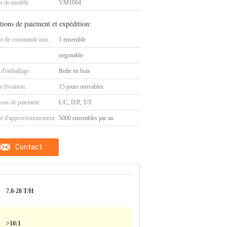
 de modèle:
VM1064
tions de paiement et expédition:
té de commande min:
1 ensemble
negotiable
 d'emballage:
Boîte en bois
e livraison:
15 jours ouvrables
ions de paiement:
L/C, D/P, T/T
té d'approvisionnement:
5000 ensembles par an
Contact
7.0-28 T/H
>10:1