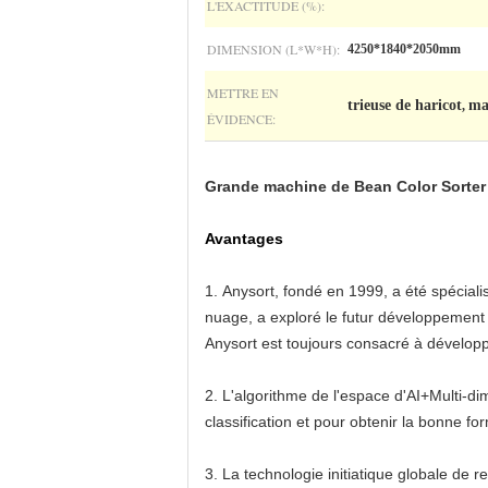
L'EXACTITUDE (%):
DIMENSION (L*W*H):
4250*1840*2050mm
METTRE EN
trieuse de haricot
ma
,
ÉVIDENCE:
Grande machine de Bean Color Sorter 
Avantages
1.
Anysort, fondé en 1999, a été spéciali
nuage, a exploré le futur développement 
Anysort est toujours consacré à développ
2.
L'algorithme de l'espace d'AI+Multi-di
classification et pour obtenir la bonne for
3.
La technologie initiatique globale de