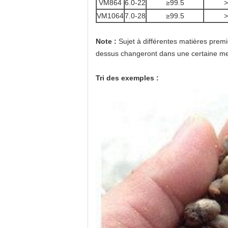
VM864
6.0-22
≥99.5
>
VM1064
7.0-28
≥99.5
>
Note :
Sujet à différentes matières premi
dessus changeront dans une certaine mes
Tri des exemples :