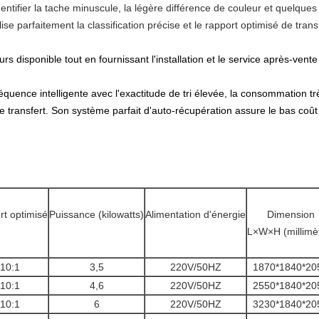
entifier la tache minuscule, la légère différence de couleur et quelque
lise parfaitement la classification précise et le rapport optimisé de trans
urs disponible tout en fournissant l'installation et le service après-ven
quence intelligente avec l'exactitude de tri élevée, la consommation trè
e transfert. Son système parfait d'auto-récupération assure le bas coût
rt optimisé
Puissance (kilowatts)
Alimentation d'énergie
Dimension
L×W×H (millimè
10:1
3,5
220V/50HZ
1870*1840*20
10:1
4,6
220V/50HZ
2550*1840*20
10:1
6
220V/50HZ
3230*1840*20