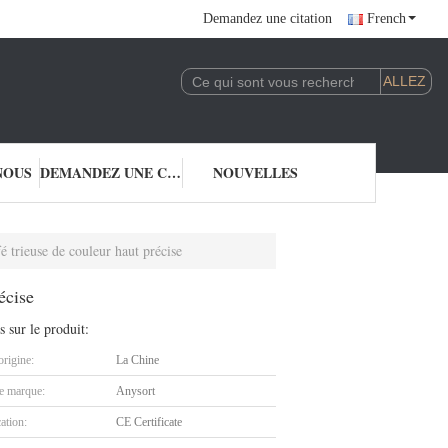
Demandez une citation
French
NOUS
DEMANDEZ UNE CITATION
NOUVELLES
 trieuse de couleur haut précise
écise
s sur le produit:
origine:
La Chine
 marque:
Anysort
cation:
CE Certificate