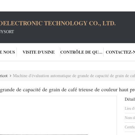
OELECTRONIC TECHNOLOGY CO., LTD.
NYSORT
DE NOUS
VISITE D'USINE
CONTRÔLE DE QUALITÉ
CONTACTEZ-
ricot
Machine d'évaluation automatique de grande de capacité de grain de café
rande de capacité de grain de café trieuse de couleur haut pr
Détail
Lieu d'
Nom de
Certifi