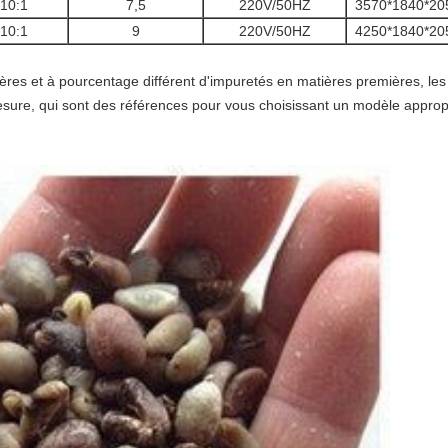
10:1
7,5
220V/50HZ
3570*1840*20
10:1
9
220V/50HZ
4250*1840*20
ères et à pourcentage différent d'impuretés en matières premières, le
ure, qui sont des références pour vous choisissant un modèle approp