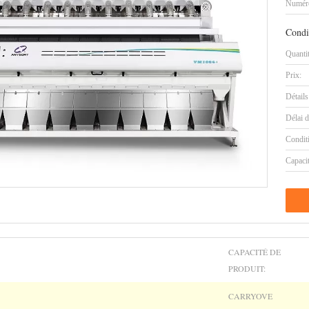
Numéro
Condi
Quanti
Prix:
Détails
Délai d
Condit
Capaci
CAPACITÉ DE
PRODUIT:
CARRYOVE