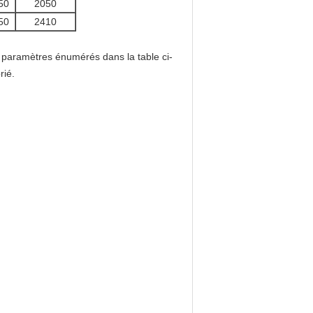
50
2050
50
2410
s paramètres énumérés dans la table ci-
rié.