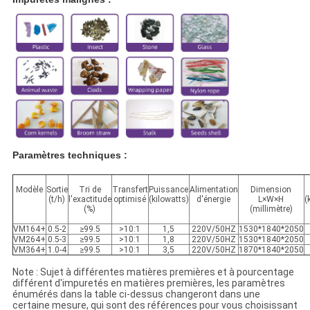
Paramètres techniques :
Modèle
Sortie
Tri de
Transfert
Puissance
Alimentation
Dimension
(t/h)
l'exactitude
optimisé
(kilowatts)
d'énergie
L×W×H
(
(%)
(millimètre)
VM164+
0.5-2
≥99.5
>10:1
1,5
220V/50HZ
1530*1840*2050
VM264+
0.5-3
≥99.5
>10:1
1,8
220V/50HZ
1530*1840*2050
VM364+
1.0-4
≥99.5
>10:1
3,5
220V/50HZ
1870*1840*2050
Note : Sujet à différentes matières premières et à pourcentage
différent d'impuretés en matières premières, les paramètres
énumérés dans la table ci-dessus changeront dans une
certaine mesure, qui sont des références pour vous choisissant