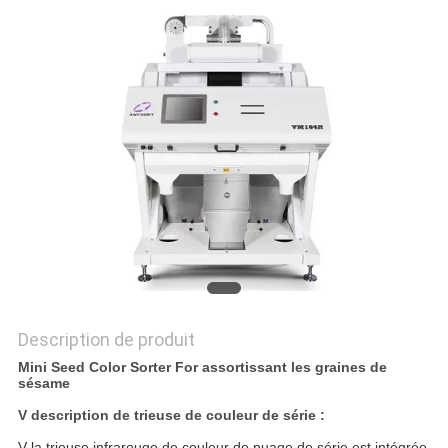
PLAN
DU
SITE
PRIVACY
POLICY
Description de produit
Mini Seed Color Sorter For assortissant les graines de
sésame
V description de trieuse de couleur de série :
V la trieuse
infrarouge
de couleur de nuage de série est intégrée