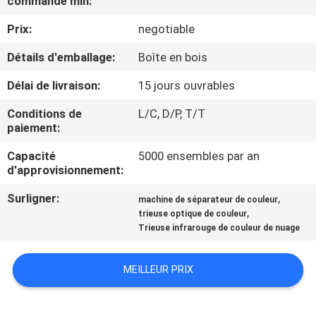
commande min:
Prix:
negotiable
CONTRÔLE
DE
Détails d'emballage:
Boîte en bois
QUALITÉ
Délai de livraison:
15 jours ouvrables
Conditions de
L/C, D/P, T/T
CONTACTEZ-
paiement:
NOUS
Capacité
5000 ensembles par an
d'approvisionnement:
NOUVELLES
Surligner:
,
machine de séparateur de couleur
,
trieuse optique de couleur
Trieuse infrarouge de couleur de nuage
DEMANDEZ
UNE
MEILLEUR PRIX
CITATION